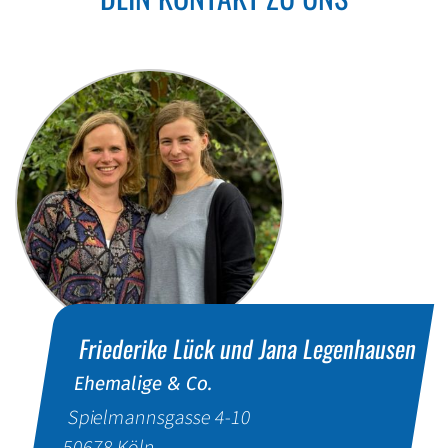
Friederike Lück und
Jana Legenhausen
Ehemalige & Co.
Spielmannsgasse 4-10
50678
Köln