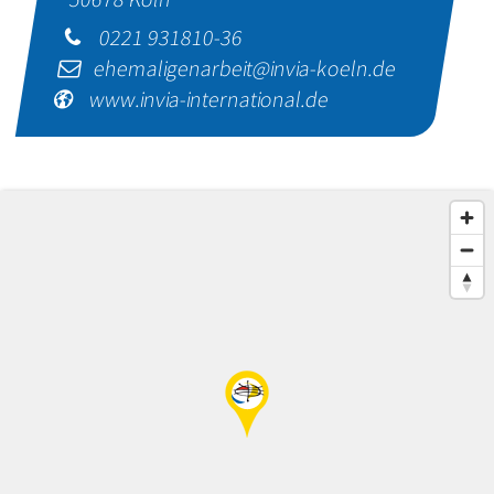
0221 931810-36
ehemaligenarbeit@invia-koeln.de
www.invia-international.de