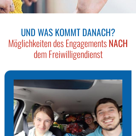
UND WAS KOMMT DANACH?
Üb
Möglichkeiten des Engagements
NACH
S
dem Freiwilligendienst
Ei
Ba