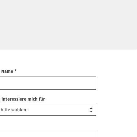
r Name *
© IN VIA
h interessiere mich für