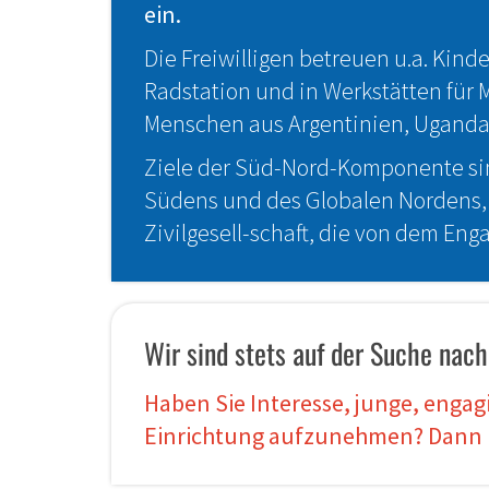
ein.
Die Freiwilligen betreuen u.a. Kin
Radstation und in Werkstätten für 
Menschen aus Argentinien, Uganda 
Ziele der Süd-Nord-Komponente sin
Südens und des Globalen Nordens, d
Zivilgesell-schaft, die von dem Enga
Wir sind stets auf der Suche nach
Haben Sie Interesse, junge, engag
Einrichtung aufzunehmen? Dann m