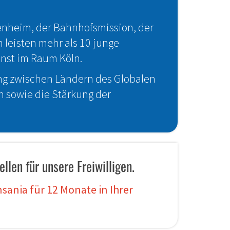
renheim, der Bahnhofsmission, der
 leisten mehr als 10 junge
nst im Raum Köln.
ung zwischen Ländern des Globalen
n sowie die Stärkung der
len für unsere Freiwilligen.
sania für 12 Monate in Ihrer