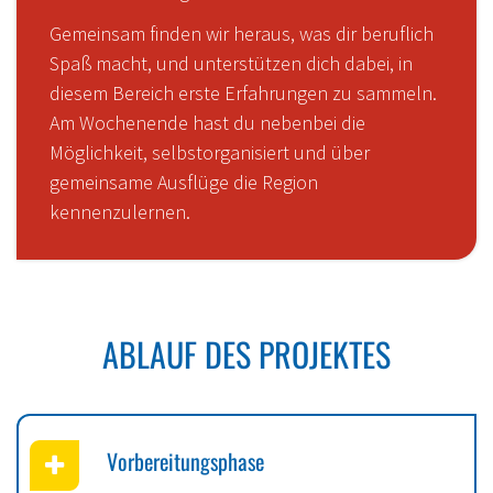
Gemeinsam finden wir heraus, was dir beruflich
Spaß macht, und unterstützen dich dabei, in
diesem Bereich erste Erfahrungen zu sammeln.
Am Wochenende hast du nebenbei die
Möglichkeit, selbstorganisiert und über
gemeinsame Ausflüge die Region
kennenzulernen.
ABLAUF DES PROJEKTES
Vorbereitungsphase