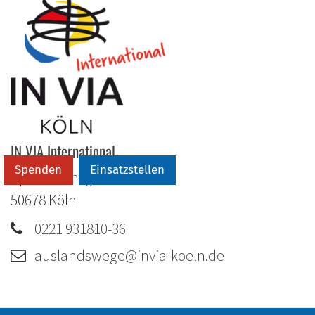
IN VIA International
Spenden
Einsatzstellen
Spielmannsgasse 4-10
50678
Köln
0221 931810-36
auslandswege@invia-koeln.de