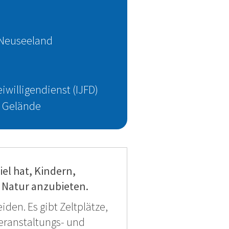
 Neuseeland
iwilligendienst (IJFD)
 Gelände
iel hat, Kindern,
 Natur anzubieten.
den. Es gibt Zeltplätze,
eranstaltungs- und