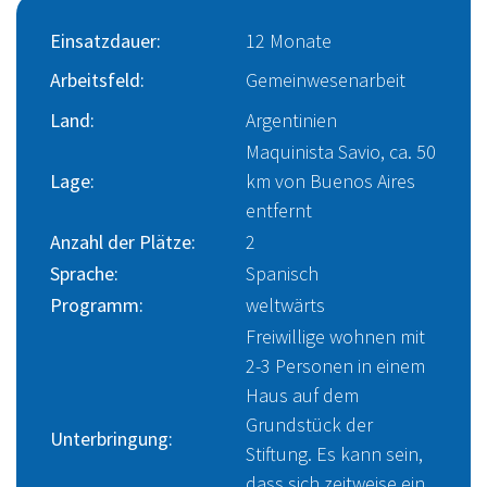
Einsatzdauer:
12 Monate
Ju
Arbeitsfeld:
Gemeinwesenarbeit
Eh
Land:
Argentinien
Üb
Maquinista Savio, ca. 50
S
Lage:
km von Buenos Aires
entfernt
Ei
Anzahl der Plätze:
2
Ba
Sprache:
Spanisch
Programm:
weltwärts
Freiwillige wohnen mit
2-3 Personen in einem
Haus auf dem
Grundstück der
Unterbringung:
Stiftung. Es kann sein,
dass sich zeitweise ein