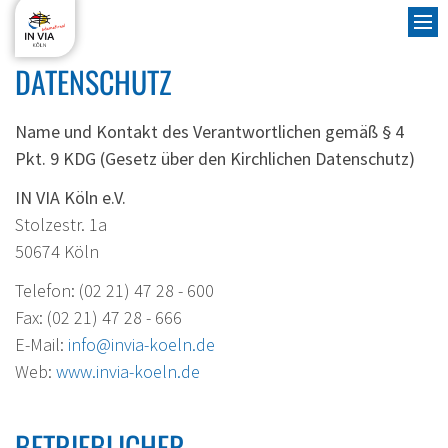
Zum Inhalt springen
DATENSCHUTZ
Name und Kontakt des Verantwortlichen gemäß § 4
Pkt. 9 KDG (Gesetz über den Kirchlichen Datenschutz)
IN VIA Köln e.V.
Stolzestr. 1a
Fr
50674 Köln
Ju
Telefon: (02 21) 47 28 - 600
Fax: (02 21) 47 28 - 666
Eh
E-Mail:
info@invia-koeln.de
Üb
Web:
www.invia-koeln.de
S
BETRIEBLICHER